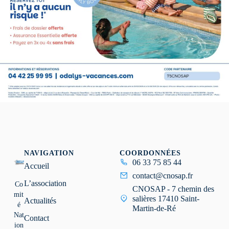
NAVIGATION
COORDONNÉES
06 33 75 85 44
Accueil
contact@cnosap.fr
L’association
Co
CNOSAP - 7 chemin des
mit
salières 17410 Saint-
Actualités
é
Martin-de-Ré
Nat
Contact
ion