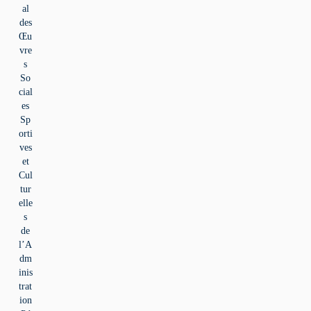
al
des
Œu
vre
s
So
cial
es
Sp
orti
ves
et
Cul
tur
elle
s
de
l’A
dm
inis
trat
ion