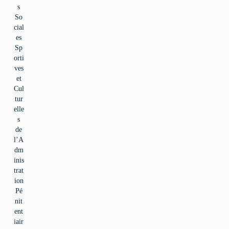
s
So
cial
es
Sp
orti
ves
et
Cul
tur
elle
s
de
l’A
dm
inis
trat
ion
Pé
nit
ent
iair