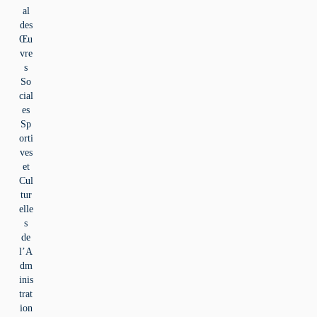
al
des
Œu
vre
s
So
cial
es
Sp
orti
ves
et
Cul
tur
elle
s
de
l’A
dm
inis
trat
ion