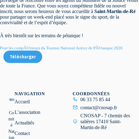
privilégié de rencontre entre les agents du Ministère de la Justice venus
de toute la France. Que vous soyez compétiteur fidèle ou nouvel
inscrit, nous serons heureux de vous accueillir à
Saint-Martin-de-Ré
pour partager un week-end placé sous le signe du sport, de la
convivialité et de l’esprit d’équipe.
À très bientôt sur les terrains de pétanque !
Pour les compÃ©️titeurs du Tournoi National Justice de PÃ©️tanque 2026
Télécharger
NAVIGATION
COORDONNÉES
06 33 75 85 44
Accueil
contact@cnosap.fr
L’association
Co
CNOSAP - 7 chemin des
mit
salières 17410 Saint-
Actualités
é
Martin-de-Ré
Nat
Contact
ion