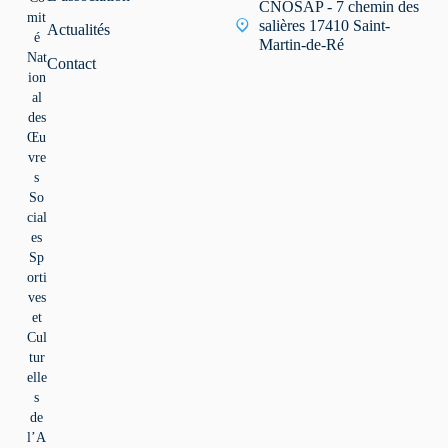
CNOSAP - 7 chemin des
mit
salières 17410 Saint-
Actualités
é
Martin-de-Ré
Nat
Contact
ion
al
des
Œu
vre
s
So
cial
es
Sp
orti
ves
et
Cul
tur
elle
s
de
l’A