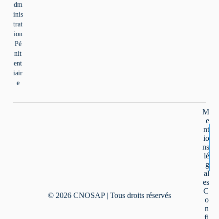
dm
inis
trat
ion
Pé
nit
ent
iair
e
M
e
nt
io
ns
lé
g
al
es
C
© 2026 CNOSAP | Tous droits réservés
o
n
fi